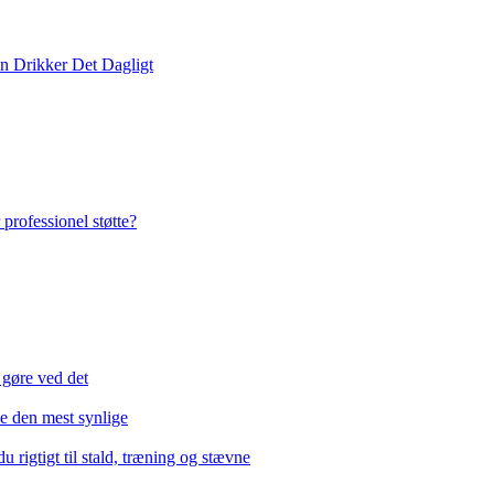
n Drikker Det Dagligt
 professionel støtte?
 gøre ved det
ke den mest synlige
u rigtigt til stald, træning og stævne