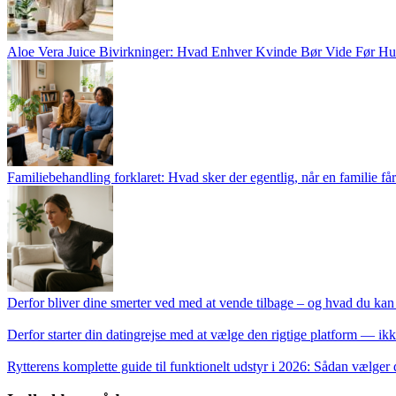
Aloe Vera Juice Bivirkninger: Hvad Enhver Kvinde Bør Vide Før Hu
Familiebehandling forklaret: Hvad sker der egentlig, når en familie får
Derfor bliver dine smerter ved med at vende tilbage – og hvad du kan
Derfor starter din datingrejse med at vælge den rigtige platform — ik
Rytterens komplette guide til funktionelt udstyr i 2026: Sådan vælger d