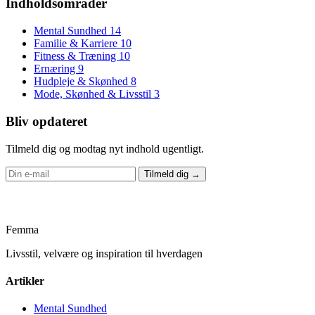
Indholdsområder
Mental Sundhed
14
Familie & Karriere
10
Fitness & Træning
10
Ernæring
9
Hudpleje & Skønhed
8
Mode, Skønhed & Livsstil
3
Bliv opdateret
Tilmeld dig og modtag nyt indhold ugentligt.
Tilmeld dig →
Femma
Livsstil, velvære og inspiration til hverdagen
Artikler
Mental Sundhed