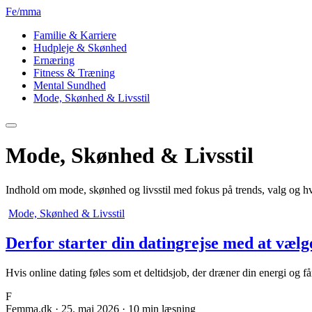
Fe
/
mma
Familie & Karriere
Hudpleje & Skønhed
Ernæring
Fitness & Træning
Mental Sundhed
Mode, Skønhed & Livsstil
Mode, Skønhed & Livsstil
Indhold om mode, skønhed og livsstil med fokus på trends, valg og hv
Mode, Skønhed & Livsstil
Derfor starter din datingrejse med at vælg
Hvis online dating føles som et deltidsjob, der dræner din energi og får 
F
Femma.dk
·
25. maj 2026
·
10 min læsning