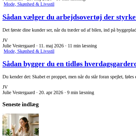
Mode, Skønhed & Livsstil
Sådan vælger du arbejdsovertøj der styrker 
Det første dine kunder ser, når du træder ud af bilen, ind på byggeplad
JV
Julie Vestergaard
·
11. maj 2026
·
11 min læsning
Mode, Skønhed & Livsstil
Sådan bygger du en tidløs hverdagsgardero
Du kender det: Skabet er proppet, men når du står foran spejlet, føle
JV
Julie Vestergaard
·
20. apr 2026
·
9 min læsning
Seneste indlæg