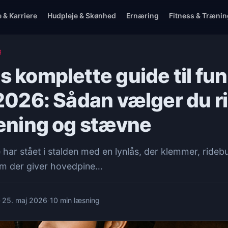
e & Karriere
Hudpleje & Skønhed
Ernæring
Fitness & Trænin
g
s komplette guide til fun
2026: Sådan vælger du rig
ræning og stævne
har stået i stalden med en lynlås, der klemmer, rideb
jelm der giver hovedpine…
·
·
25. maj 2026
10 min læsning