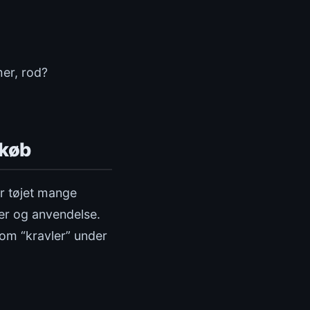
mer, rod?
lkøb
er tøjet mange
ler og anvendelse.
som “kravler” under