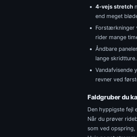
4-vejs stretch
m
end meget bløde,
Forstærkninger 
rider mange timer
Åndbare paneler 
lange skridtture.
Vandafvisende y
revner ved førs
Faldgruber du k
Den hyppigste fejl 
Når du prøver rideb
som ved opspring, 