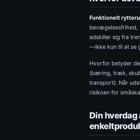
Funktionelt rytter
bevægelsesfrihed, 
adskiller sig fra t
—ikke kun til at se 
Hvorfor betyder det
(bæring, træk, skub,
transport). Når udst
risikoen for småsk
Din hverdag a
enkeltprodu