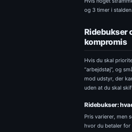
Hvis noget strammer
og 3 timer i stalden
Ridebukser o
kompromis
Hvis du skal priorit
“arbejdstøj”, og små 
mod udstyr, der kan
uden at du skal skif
Ridebukser: hvad
Pris varierer, men 
hvor du betaler for