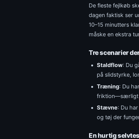
De fleste fejlkøb s
dagen faktisk ser u
10–15 minutters kla
måske en ekstra tur
Tre scenarier der
Staldflow
: Du g
på slidstyrke, l
Træning
: Du har
friktion—særligt
Stævne
: Du har
og tøj der funge
En hurtig selvtes