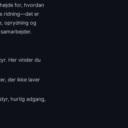
 højde for, hvordan
es ridning—det er
je, oprydning og
t samarbejder.
tyr. Her vinder du
er, der ikke laver
styr, hurtig adgang,