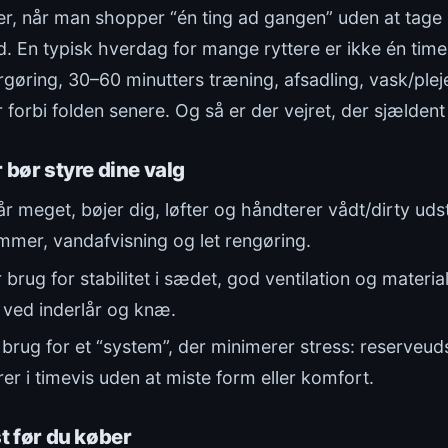
ker, når man shopper “én ting ad gangen” uden at tage
d. En typisk hverdag for mange ryttere er ikke én tim
rgøring, 30–60 minutters træning, afsadling, vask/ple
 forbi folden senere. Og så er der vejret, der sjælden
 bør styre dine valg
år meget, bøjer dig, løfter og håndterer vådt/dirty uds
ommer, vandafvisning og let rengøring.
 brug for stabilitet i sædet, god ventilation og material
 ved inderlår og knæ.
 brug for et “system”, der minimerer stress: reserveud
rer i timevis uden at miste form eller komfort.
t før du køber