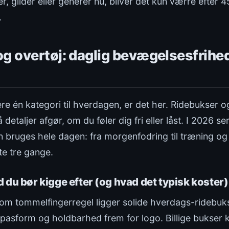
, glider eller generer nu, bliver det kun værre efter 4
.
g overtøj: daglig bevægelsesfrihe
ere én kategori til hverdagen, er det her. Ridebukser og
detaljer afgør, om du føler dig fri eller låst. I 2026 ser
 bruges hele dagen: fra morgenfodring til træning og
te tre gange.
 du bør kigge efter (og hvad det typisk koster)
som tommelfingerregel ligger solide hverdags-ridebukse
 pasform og holdbarhed frem for logo. Billige bukser k