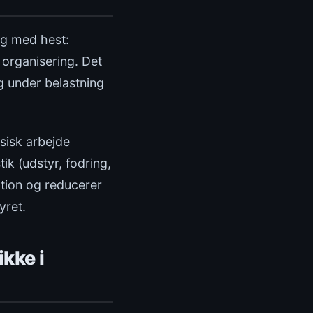
ag med hest:
organisering. Det
ug under belastning
ysisk arbejde
ik (udstyr, fodring,
tation og reducerer
yret.
ikke i