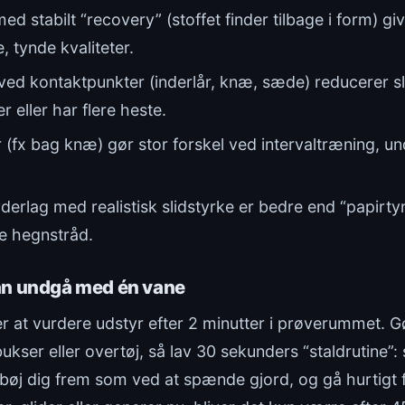
ed stabilt “recovery” (stoffet finder tilbage i form) gi
 tynde kvaliteter.
ved kontaktpunkter (inderlår, knæ, sæde) reducerer s
 eller har flere heste.
(fx bag knæ) gør stor forskel ved intervaltræning, und
derlag med realistisk slidstyrke er bedre end “papirt
te hegnstråd.
an undgå med én vane
er at vurdere udstyr efter 2 minutter i prøverummet. Gø
ukser eller overtøj, så lav 30 sekunders “staldrutine”: 
bøj dig frem som ved at spænde gjord, og gå hurtigt f