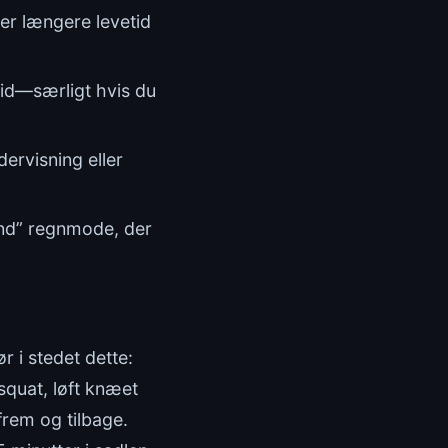
ver længere levetid
lid—særligt hvis du
ervisning eller
ynd” regnmode, der
r i stedet dette:
squat, løft knæet
rem og tilbage.