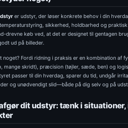
udstyr
er udstyr, der løser konkrete behov i din hverd
temperaturstyring, sikkerhed, holdbarhed og praktisk 
rend-drevne køb ved, at det er designet til gentagen br
godt ud på billeder.
 noget? Fordi ridning i praksis er en kombination af f
 mange skridt), præcision (tøjler, sæde, ben) og logist
yret passer til din hverdag, sparer du tid, undgår irri
ader og unødvendigt slid—både på dig selv og på udst
fgør dit udstyr: tænk i situationer, 
kter