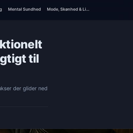
g
Mental Sundhed
Mode, Skønhed & Livsstil
ktionelt
tigt til
ukser der glider ned