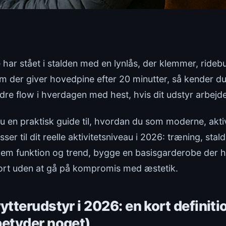
har stået i stalden med en lynlås, der klemmer, rideb
hjelm der giver hovedpine efter 20 minutter, så kender 
 bedre flow i hverdagen med hest, hvis dit udstyr arbejd
 du en praktisk guide til, hvordan du som moderne, akt
sser til dit reelle aktivitetsniveau i 2026: træning, sta
lem funktion og trend, bygge en basisgarderobe der ho
ort uden at gå på kompromis med æstetik.
ytterudstyr i 2026: en kort definiti
betyder noget)