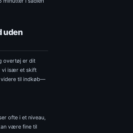
5 minutter i sadlen
d uden
 overtøj er dit
 vi især et skift
 videre til indkøb—
r ofte i et niveau,
an være fine til