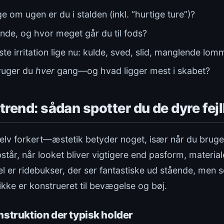
om ugen er du i stalden (inkl. “hurtige ture”)?
nde, og hvor meget går du til fods?
ste irritation lige nu: kulde, sved, slid, manglende lom
bruger du
hver
gang—og hvad ligger mest i skabet?
 trend: sådan spotter du de dyre fej
 selv forkert—æstetik betyder noget, især når du brug
står, når looket bliver vigtigere end pasform, materia
l er ridebukser, der ser fantastiske ud stående, men 
n ikke er konstrueret til bevægelse og bøj.
nstruktion der typisk holder