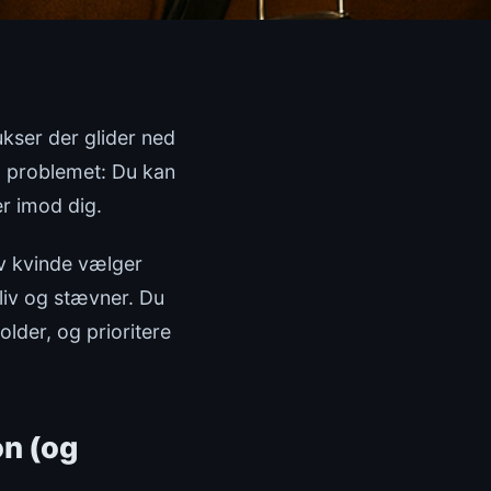
ukser der glider ned
du problemet: Du kan
er imod dig.
iv kvinde vælger
ldliv og stævner. Du
lder, og prioritere
on (og