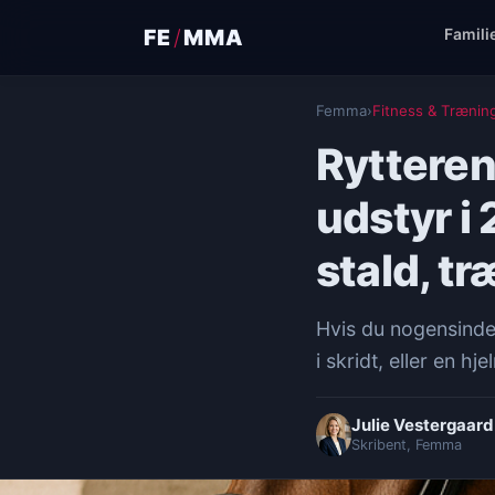
FE
/
MMA
Famili
Femma
›
Fitness & Trænin
Rytteren
udstyr i 
stald, t
Hvis du nogensinde 
i skridt, eller en h
Julie Vestergaard
Skribent, Femma